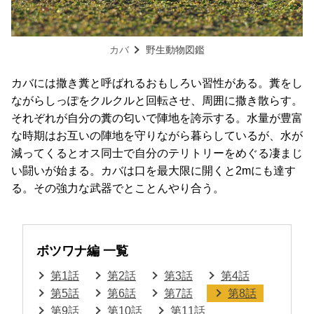
カバ
野生動物図鑑
カバには撒き糞と呼ばれるおもしろい習性がある。糞をし
ながらしっぽをクルクルと回転させ、周囲に撒き散らす。
それぞれが自分の糞の匂いで陣地を誇示する。水量が豊富
な時期はお互いの陣地を守りながら暮らしているが、水が
減ってくるとオス同士で自分のテリトリーをめぐる凄まじ
い闘いが始まる。カバは口を最大限に開くと2mにも達す
る。その強力な武器でとことんやり合う。
ボツワナ編 一覧
第1話
第2話
第3話
第4話
第5話
第6話
第7話
第8話
第9話
第10話
第11話