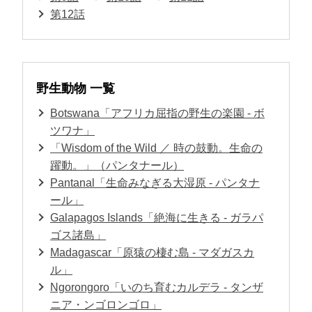
第12話
野生動物 一覧
Botswana「アフリカ屈指の野生の楽園 - ボ
ツワナ」
「Wisdom of the Wild ／ 時の鼓動。生命の
躍動。」（パンタナール）
Pantanal「生命みなぎる大湿原 - パンタナ
ール」
Galapagos Islands「絶海に生きる - ガラパ
ゴス諸島」
Madagascar「原猿の棲む島 - マダガスカ
ル」
Ngorongoro「いのち育むカルデラ - タンザ
ニア・ンゴロンゴロ」