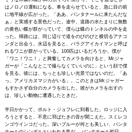
はノロノロ運転になる。車を走らせていると、急に目の前
に地平線が広がった。「ああ、パンタナールに来たんだな
ぁ」と実感する景色だった。途中、道路の水たまりに無数
の黄色い蝶が群がっていて、僕らは蝶のトンネルの中を走
った。帰路には、同じ辺りで道をのびのびと横切るアナコ
ンダと出会う。水辺を見ると、パラグアイカイマンと呼ば
れるワニが群がっている。100匹はいるだろうか。僕が
「ワニ！ワニ！」と興奮してカメラを向けると、Mr.ジャ
ガーが「こんなとこで撮らなくていいのに」という顔で僕
を見る。彼には、ちっとも珍しい光景ではないのだ。「あ
っ、アメリカヌマジカがいる」。このときはMr.ジャガー
もすかさず自分のカメラを出した。彼がカメラを出すの
は、珍しい動物に遭遇したときだ。
半日かかって、ポルト・ジョフレに到着した。ロッジに入
ろうとすると、不意に羽ばたきの音が聞こえた。スミレコ
ンゴウインコだった。深いブルーが何とも美しい、パンタ
ナールのシンボルといわれる鳥だ。 パンタナール初日、