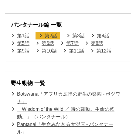
パンタナール編 一覧
第1話
第2話
第3話
第4話
第5話
第6話
第7話
第8話
第9話
第10話
第11話
第12話
野生動物 一覧
Botswana「アフリカ屈指の野生の楽園 - ボツワ
ナ」
「Wisdom of the Wild ／ 時の鼓動。生命の躍
動。」（パンタナール）
Pantanal「生命みなぎる大湿原 - パンタナー
ル」