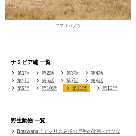
アフリカゾウ
ナミビア編 一覧
第1話
第2話
第3話
第4話
第5話
第6話
第7話
第8話
第9話
第10話
第11話
第12話
野生動物 一覧
Botswana「アフリカ屈指の野生の楽園 - ボツワ