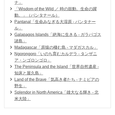
ナ」
「Wisdom of the Wild ／ 時の鼓動。生命の躍
動。」（パンタナール）
Pantanal「生命みなぎる大湿原 - パンタナー
ル」
Galapagos Islands「絶海に生きる - ガラパゴス
諸島」
Madagascar「原猿の棲む島 - マダガスカル」
Ngorongoro「いのち育むカルデラ - タンザニ
ア・ンゴロンゴロ」
The Peninsula and the Island「世界自然遺産 -
知床と屋久島」
Land of the Brave「気高き者たち - ナミビアの
野生」
Splendor in North America「雄大なる輝き - 北
米大陸」