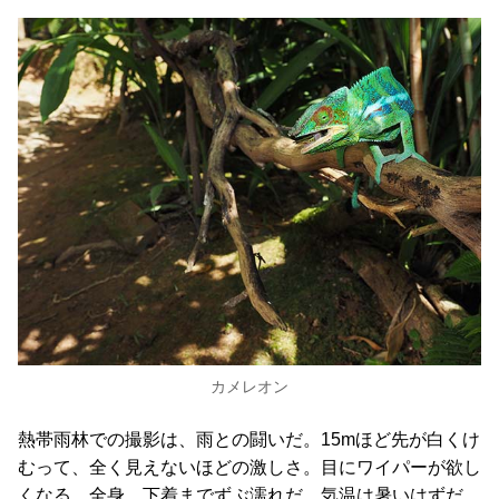
カメレオン
熱帯雨林での撮影は、雨との闘いだ。15mほど先が白くけ
むって、全く見えないほどの激しさ。目にワイパーが欲し
くなる。全身、下着までずぶ濡れだ。気温は暑いはずだ