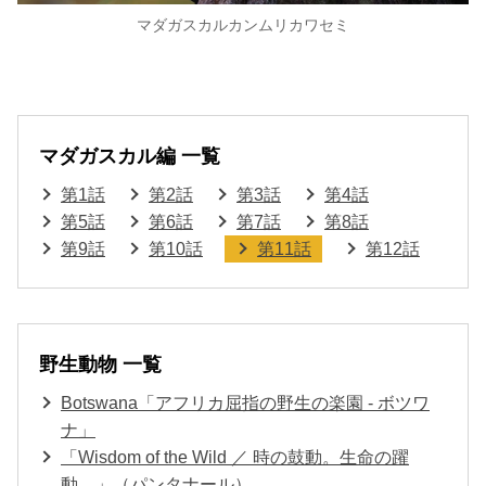
マダガスカルカンムリカワセミ
マダガスカル編 一覧
第1話
第2話
第3話
第4話
第5話
第6話
第7話
第8話
第9話
第10話
第11話
第12話
野生動物 一覧
Botswana「アフリカ屈指の野生の楽園 - ボツワ
ナ」
「Wisdom of the Wild ／ 時の鼓動。生命の躍
動。」（パンタナール）