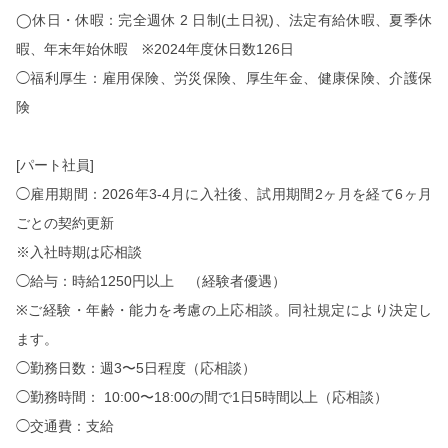
◯
休日・休暇：完全週休
2
日制
(
土日祝
)
、法定有給休暇、夏季休
暇、年末年始休暇
※2024
年度休日数
126
日
◯福利厚生：雇用保険、労災保険、厚生年金、健康保険、介護保
険
[
パート社員
]
◯雇用期間：
2026
年
3-4
月に入社後、試用期間
2
ヶ月を経て
6
ヶ月
ごとの契約更新
※入社時期は応相談
◯給与：時給
1250
円以上 （経験者優遇）
※
ご経験・年齢・能力を考慮の上応相談。同社規定により決定し
ます。
◯勤務日数：週
3
〜
5
日程度（応相談）
◯勤務時間：
10:00
〜
18:00
の間で
1
日
5
時間以上（応相談）
◯交通費：支給