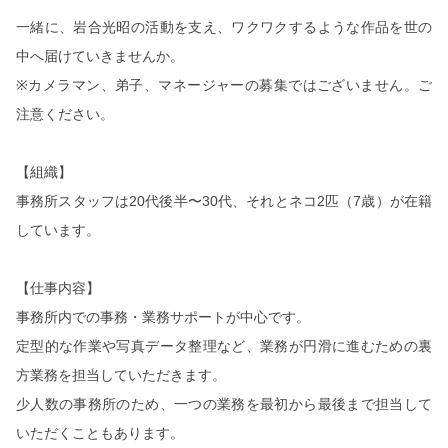
一緒に、岩合光昭の活動を支え、ワクワクするような作品を世の
中へ届けていきませんか。
※
カメラマン、弟子、マネージャーの募集ではございません。ご
注意ください。
【組織】
事務所スタッフは
20
代後半〜
30
代、それとネコ
2
匹（
7
歳）が在籍
しています。
【仕事内容】
事務所内での事務・業務サポートが中心です。
定型的な作業や写真データ整理など、業務が円滑に進むための裏
方業務を担当していただきます。
少人数の事務所のため、一つの業務を最初から最後まで担当して
いただくこともあります。