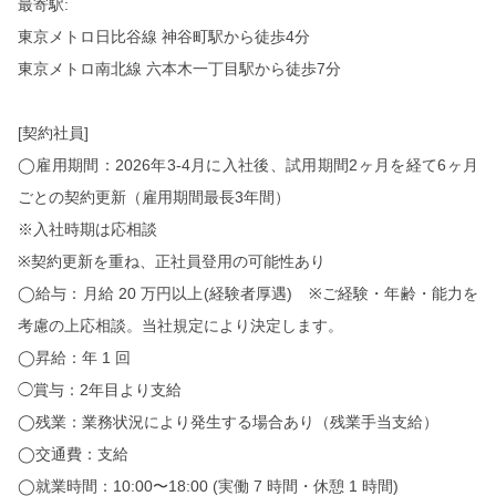
最寄駅
:
東京メトロ日比谷線 神谷町駅から徒歩
4
分
東京メトロ南北線 六本木一丁目駅から徒歩
7
分
[
契約社員
]
◯
雇用期間：
2026
年
3-4
月に入社後、試用期間
2
ヶ月を経て
6
ヶ月
ごとの契約更新（雇用期間最長
3
年間）
※入社時期は応相談
※
契約更新を重ね、正社員登用の可能性あり
◯
給与：月給
20
万円以上
(
経験者厚遇
)
※
ご経験・年齢・能力を
考慮の上応相談。当社規定により決定します。
◯
昇給：年
1
回
◯賞与：
2
年目より支給
◯
残業：業務状況により発生する場合あり（残業手当支給）
◯
交通費：支給
◯
就業時間：
10:00
〜
18:00 (
実働
7
時間・休憩
1
時間
)