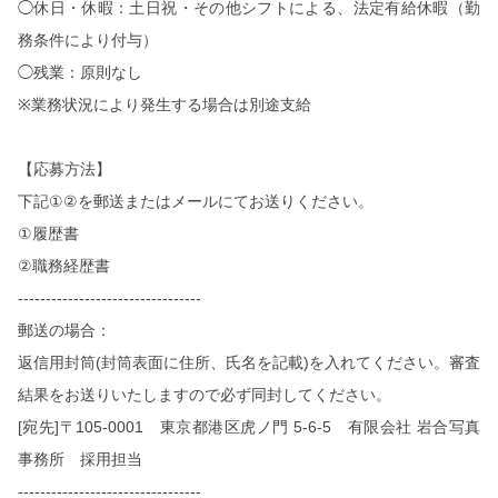
◯休日・休暇：土日祝・その他シフトによる、法定有給休暇（勤
務条件により付与）
◯残業：原則なし
※
業務状況により発生する場合は別途支給
【応募方法】
下記
①②
を郵送またはメールにてお送りください。
①
履歴書
②
職務経歴書
---------------------------------
郵送の場合：
返信用封筒
(
封筒表面に住所、氏名を記載
)
を入れてください。審査
結果をお送りいたしますので必ず同封してください。
[
宛先
]
〒
105-0001
東京都港区⻁ノ門
5-6-5
有限会社 岩合写真
事務所 採用担当
---------------------------------