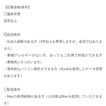
【応募資格
/
条件】
◯最終学歴
高卒以上
◯
必須条件
・社会人経験のある方（
3
年以上を希望しますが、必須ではありま
せん）
・動物アレルギーがない方、あってもご自身で対処ができる方
（事務所にネコがいます）
・基本的なパソコン操作ができる方（
Excel
を使用したデータ管理
があります）
◯歓迎条件
・
Mac
の使用経験がある方（入社後は
Mac
を使用していただきま
す）