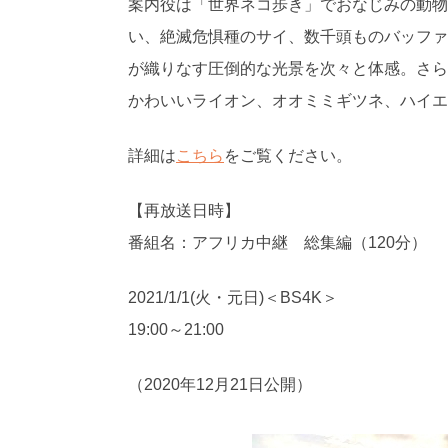
案内役は「世界ネコ歩き」でおなじみの動物
い、絶滅危惧種のサイ、数千頭ものバッファ
が織りなす圧倒的な光景を次々と体感。さら
かわいいライオン、オオミミギツネ、ハイエ
詳細は
こちら
をご覧ください。
【再放送日時】
番組名：アフリカ中継 総集編（120分）
2021/1/1(火・元日)＜BS4K＞
19:00～21:00
（2020年12月21日公開）