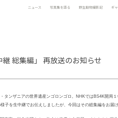
ニュース
写真集を語る
野生動物撮影記
ギャ
カ中継 総集編」 再放送のお知らせ
タンザニアの世界遺産ンゴロンゴロ。NHKではBS4K開局１年を
の様子を生中継でお伝えしましたが、今回はその総集編をお届