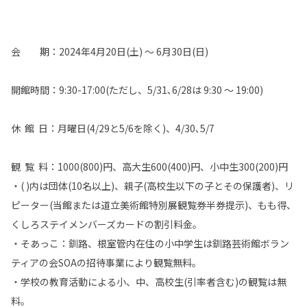
会 期：2024年4月20日(土) ～ 6月30日(日)
開館時間：9:30-17:00(ただし、5/31､6/28は 9:30 〜 19:00)
休 館 日：月曜日(4/29と5/6を除く)、4/30､5/7
観 覧 料：1000(800)円、高大生600(400)円、小中生300(200)円
・( )内は団体(10名以上)、親子(高校生以下の子とその保護者)、リ
ピーター(当館または道立美術館特別展観覧券半券提示)、もも得、
くしろステイメンバーズカードの割引料金。
・そあっこ：釧路、根室管内在住の小中学生は釧路芸術館ボラン
ティアの会SOAの招待事業により観覧無料。
・学校の教育活動による小、中、高校生(引率者含む)の観覧は無
料。