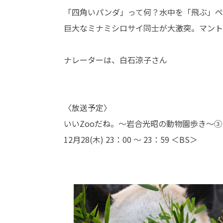
「四角いパンダ」って何？水中を「飛ぶ」ペ
巨大なミナミシロサイ同士が大激突。マント
ナレーターは、白石涼子さん
〈放送予定〉
いいZooだね。〜岩合光昭の動物園歩き〜③
12月28(木) 23：00 ～ 23：59 ＜BS＞