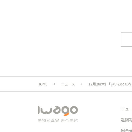
HOME
ニュース
12月28(木) 「いいZo
ニュ
巡回
岩合