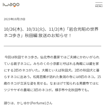
MENU
2023年10月19日
10/26(木)、10/31(火)、11/2(木)「岩合光昭の世界
ネコ歩き」秋田編 放送のお知らせ！
今回は秋田でネコ歩き。仙北市の農家ではご夫婦にかわいがられ
ている親子ネコに。みちのくの小京都と呼ばれる角館には蔵を家
にする2匹のネコがいた。大館といえば秋田犬。2匹の秋田犬と暮
らすネコに出あう。松尾芭蕉が訪れた象潟の寺には9匹のネコ。15
歳のネコが立派な姿を見せる。なまはげで知られる男鹿市ではヒ
ツジやヤギの農場に3匹のネコが。横手市や北秋田市でも。
語りは、かしゆか(Perfume)さん