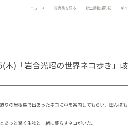
ニュース
写真集を語る
野生動物撮影記
ギャ
)、10/5(木)「岩合光昭の世界ネコ歩き
造りの屋根裏で出あったネコに中を案内してもらい、田んぼも
とあっと驚く生物と一緒に暮らすネコがいた。