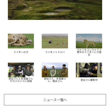
４Ｋリモコンカメラで
ライオンの子
ライオンＶＳカバ
野生のライオンに大接
近
岩合さんと本仮屋さん
岩合さん、本仮屋さ
岩合さん撮影中
がカメカメラに挑戦
ん、堀井さん
ニュース一覧へ