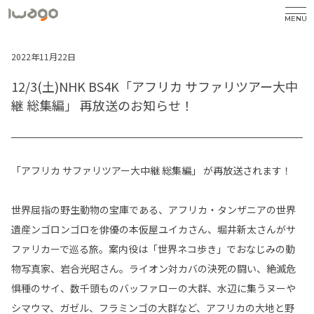
MENU
2022年11月22日
12/3(土)NHK BS4K「アフリカ サファリツアー大中
継 総集編」 再放送のお知らせ！
「アフリカ サファリツアー大中継 総集編」 が再放送されます！
世界屈指の野生動物の宝庫である、アフリカ・タンザニアの世界
遺産ンゴロンゴロを俳優の本仮屋ユイカさん、堀井新太さんがサ
ファリカーで巡る旅。案内役は「世界ネコ歩き」でおなじみの動
物写真家、岩合光昭さん。ライオン対カバの決死の闘い、絶滅危
惧種のサイ、数千頭ものバッファローの大群、水辺に集うヌーや
シマウマ、ガゼル、フラミンゴの大群など、アフリカの大地と野