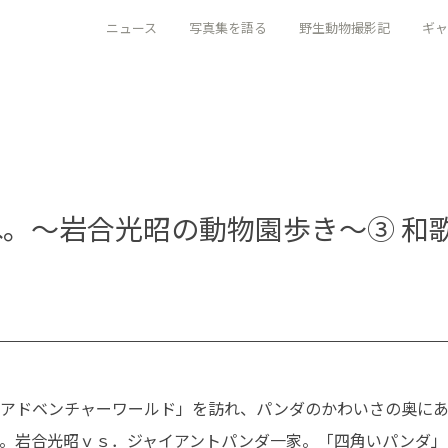
ニュース
写真集を語る
野生動物撮影記
ギャ
oだね。〜岩合光昭の動物園歩き〜③ 和
アドベンチャーワールド」を訪れ、パンダのかわいさの奥にあ
。岩合光昭ｖｓ．ジャイアントパンダ一家。「四角いパンダ」