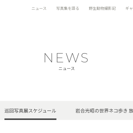
ニュース
写真集を語る
野生動物撮影記
ギャ
NEWS
ニュース
巡回写真展スケジュール
岩合光昭の世界ネコ歩き 